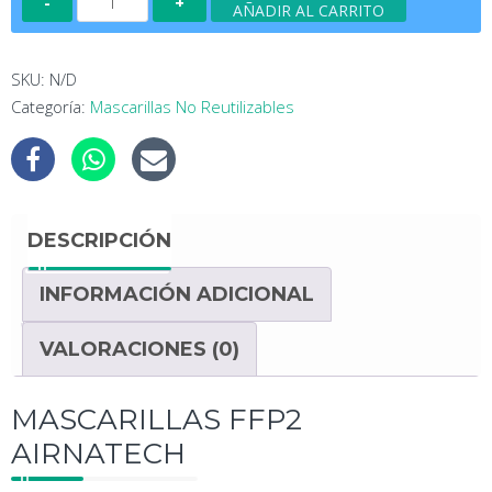
AÑADIR AL CARRITO
250
Mascarillas
FFP2
SKU:
N/D
airnatech
Categoría:
Mascarillas No Reutilizables
cantidad
DESCRIPCIÓN
INFORMACIÓN ADICIONAL
VALORACIONES (0)
MASCARILLAS FFP2
AIRNATECH