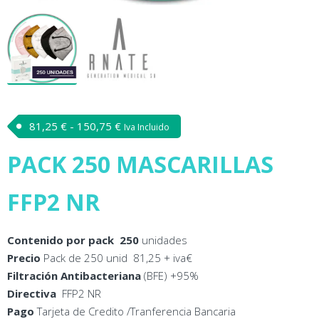
81,25
€
-
150,75
€
Rango de precios: desde 81,25 € hasta
Iva Incluido
PACK 250 MASCARILLAS
FFP2 NR
Contenido por pack 250
unidades
Precio
Pack de 250 unid 81,25 + iva€
Filtración Antibacteriana
(BFE) +95%
Directiva
FFP2 NR
Pago
Tarjeta de Credito /Tranferencia Bancaria