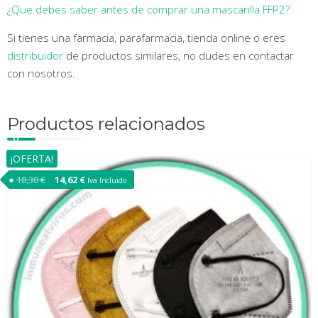
¿Que debes saber antes de comprar una mascarilla FFP2?
Si tienes una farmacia, parafarmacia, tienda online o eres
distribuidor
de productos similares, no dudes en contactar
con nosotros.
Productos relacionados
¡OFERTA!
18,30
€
El precio original era: 18,30 €.
14,62
€
El precio actual es: 14,62 €.
Iva Incluido