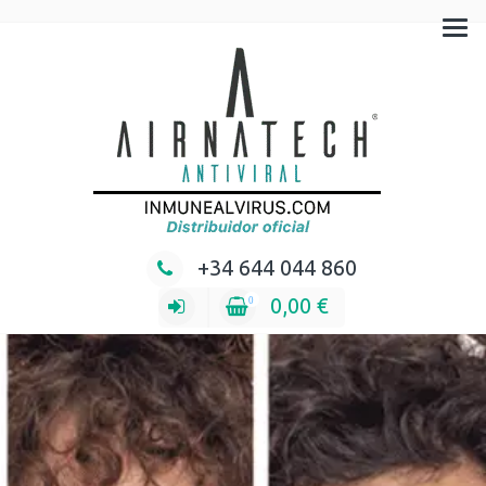
Mascarillas hechas en España
+34 644 044 860
0,00
€
0