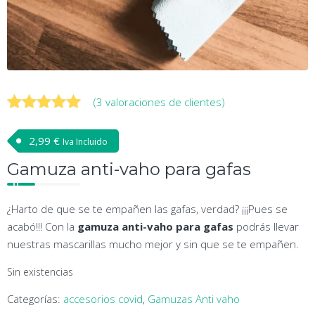
(
3
valoraciones de clientes)
Valorado
3
con
5.00
de
2,99
€
Iva Incluido
5 en base
a
Gamuza anti-vaho para gafas
valoraciones
de clientes
¿Harto de que se te empañen las gafas, verdad? ¡¡¡Pues se
acabó!!! Con la
gamuza anti-vaho para gafas
podrás llevar
nuestras mascarillas mucho mejor y sin que se te empañen.
Sin existencias
Categorías:
accesorios covid
,
Gamuzas Anti vaho