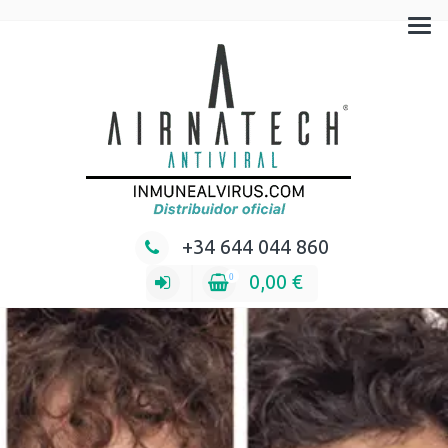
Mascarillas hechas en España
+34 644 044 860
0,00
€
0